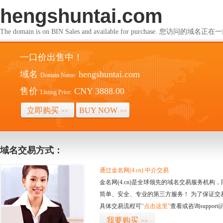
hengshuntai.com
The domain is on BIN Sales and available for purchase. 您访问的
一口价出售中！
域名
hengshuntai.com
Domain Name:
售价
CNY 3888.00
Listing Price:
立即购买
BUY NOW
>>
>>
域名交易方式：
通过金名网(4.cn) 中介交易
金名网(4.cn)是全球领先的域名交易服务机
简单、安全、专业的第三方服务！ 为了保证交
具体交易流程可
“点击这里”
查看或咨询support@
我要购买
>>