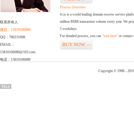
Process Overview:
4.cn is a world leading domain escrow service plat
million RMB transaction volume every year. We promi
联系所有人
5 workdays.
微信：15810106080
For detailed process, you can
“visit here”
or contact
QQ：780231698
BUY NOW
EMAIL：
>>
15810106080@163.com
电话：15810106080
Copyright © 1998 - 2016
51La